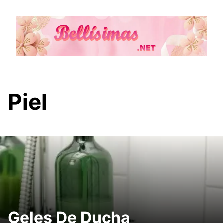
Skip
to
content
Piel
Geles De Ducha